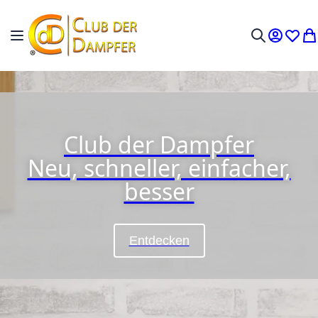
Zum Inhalt springen
Navigation umschalten
Mein Ko
Wunsc
Me
Suche
Club der Dampfer
Neu, schneller, einfacher,
besser
Entdecken