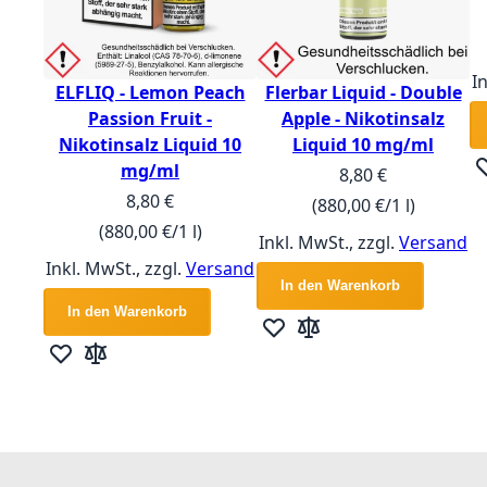
I
ELFLIQ - Lemon Peach
Flerbar Liquid - Double
Passion Fruit -
Apple - Nikotinsalz
Nikotinsalz Liquid 10
Liquid 10 mg/ml
mg/ml
8,80 €
Zu
8,80 €
(880,00 €/1 l)
(880,00 €/1 l)
Inkl. MwSt., zzgl.
Versand
Inkl. MwSt., zzgl.
Versand
In den Warenkorb
In den Warenkorb
Zur Wunschliste hinzufügen
Zur Vergleichsliste hin
Zur Wunschliste hinzufügen
Zur Vergleichsliste hinzufügen