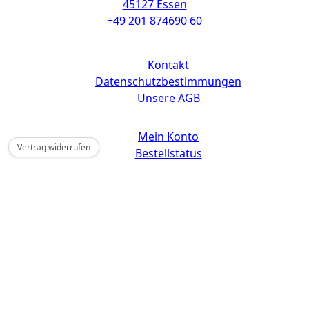
45127 Essen
+49 201 874690 60
Links
Kontakt
Datenschutzbestimmungen
Unsere AGB
Mein Konto
Vertrag widerrufen
Bestellstatus
Wunschliste
Batterieverordnung
Versandkosten
Widerrufsbelehrung
Widerrufsformular
Impressum