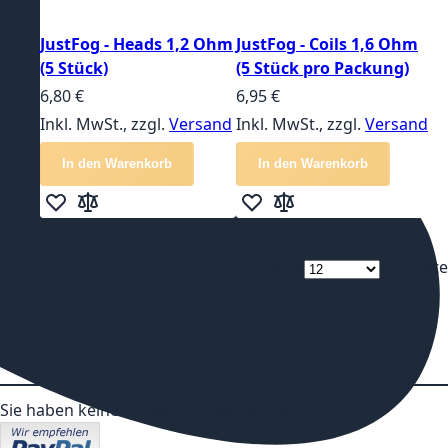
JustFog - Heads 1,2 Ohm
JustFog - Coils 1,6 Ohm
(5 Stück)
(5 Stück pro Packung)
6,80 €
6,95 €
Inkl. MwSt., zzgl.
Versand
Inkl. MwSt., zzgl.
Versand
In den Warenkorb
In den Warenkorb
Zur Wunschliste hinzufügen
Zur Vergleichsliste hinzufügen
Zur Wunschliste hinzufügen
Zur Vergleichsliste hin
Zeige
pro Seite
Produkte vergleichen
Sie haben keine Artikel zum vergleichen.