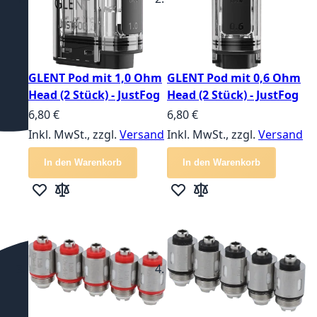
GLENT Pod mit 1,0 Ohm
GLENT Pod mit 0,6 Ohm
Head (2 Stück) - JustFog
Head (2 Stück) - JustFog
6,80 €
6,80 €
Inkl. MwSt., zzgl.
Versand
Inkl. MwSt., zzgl.
Versand
In den Warenkorb
In den Warenkorb
Zur Wunschliste hinzufügen
Zur Vergleichsliste hinzufügen
Zur Wunschliste hinzufügen
Zur Vergleichsliste hin