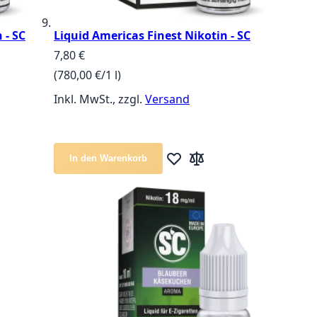
 - SC
Liquid Americas Finest Nikotin - SC
7,80 €
(780,00 €/1 l)
Inkl. MwSt., zzgl.
Versand
In den Warenkorb
te hinzufügen
ichsliste hinzufügen
Zur Wunschliste hinzufügen
Zur Vergleichsliste hinz