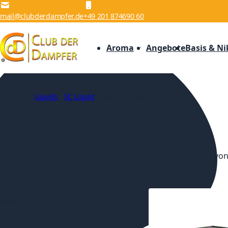
Zum Inhalt springen
mail@clubderdampfer.de
+49 201 874690 60
Aroma
Angebote
Basis & Ni
Liquids
SC Liquid
Classic Nikotin
Classic Nikotin
Einkaufsoptionen
Artikel
1
-
12
vo
Anzeigen als
Liste
Liste
Preis
Bewertung
Hersteller