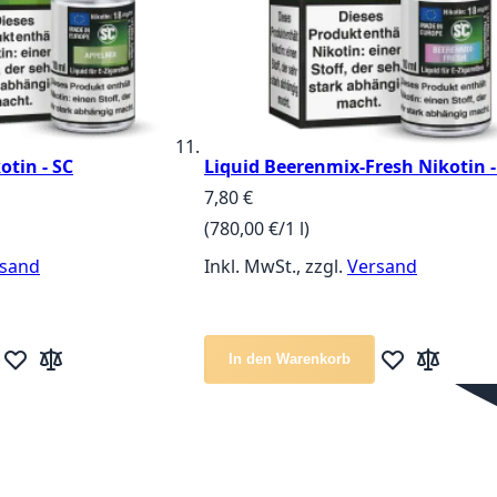
otin - SC
Liquid Beerenmix-Fresh Nikotin -
7,80 €
(780,00 €/1 l)
sand
Inkl. MwSt., zzgl.
Versand
In den Warenkorb
Zur Wunschliste hinzufügen
Zur Vergleichsliste hinzufügen
Zur Wunschlis
Zur Vergle
ie Seite
eite
eiter