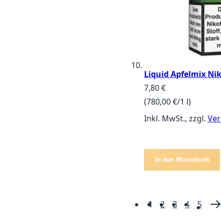
Liquid Apfelmix Nik
7,80 €
(780,00 €/1 l)
Inkl. MwSt., zzgl.
Ver
In den Warenkorb
1
2
3
4
5
Seite
Sie lesen gerade d
Seite
Seite
Seite
Seite
S
W