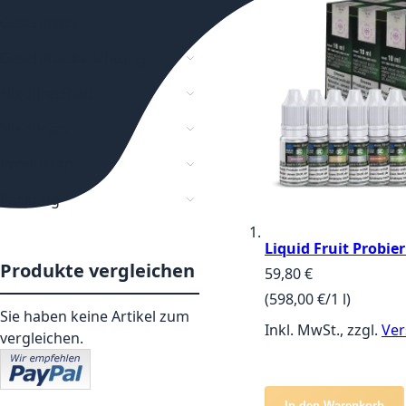
Geschmack
Geschmacksrichtung
Nikotingehalt
Nikotinart
Produktart
Packung
Liquid Fruit Probie
Produkte vergleichen
59,80 €
(598,00 €/1 l)
Sie haben keine Artikel zum
Inkl. MwSt., zzgl.
Ver
vergleichen.
In den Warenkorb