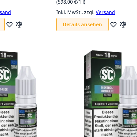
(598,00 €/1 l)
sand
Inkl. MwSt., zzgl.
Versand
Details ansehen
Zur Wunschliste hinzufügen
Zur Vergleichsliste hinzufügen
Zur Wunschl
Zur Verg