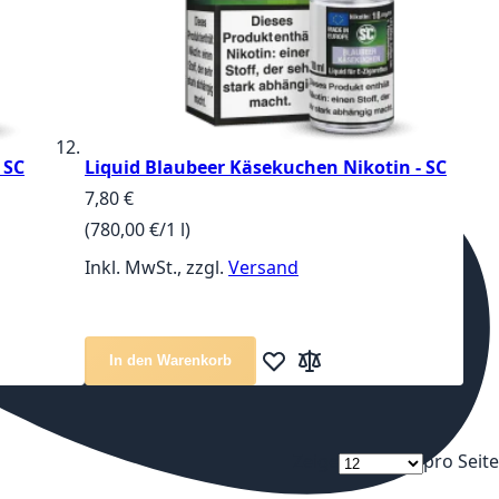
 SC
Liquid Blaubeer Käsekuchen Nikotin - SC
7,80 €
(780,00 €/1 l)
Inkl. MwSt., zzgl.
Versand
In den Warenkorb
te hinzufügen
ichsliste hinzufügen
Zur Wunschliste hinzufügen
Zur Vergleichsliste hinz
Zeige
pro Seite