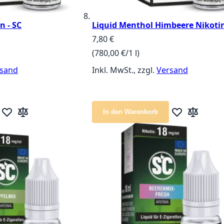
n - SC
Liquid Menthol Himbeere Nikotin
7,80 €
(780,00 €/1 l)
sand
Inkl. MwSt., zzgl.
Versand
In den Warenkorb
Zur Wunschliste hinzufügen
Zur Vergleichsliste hinzufügen
Zur Wunschlis
Zur Vergle