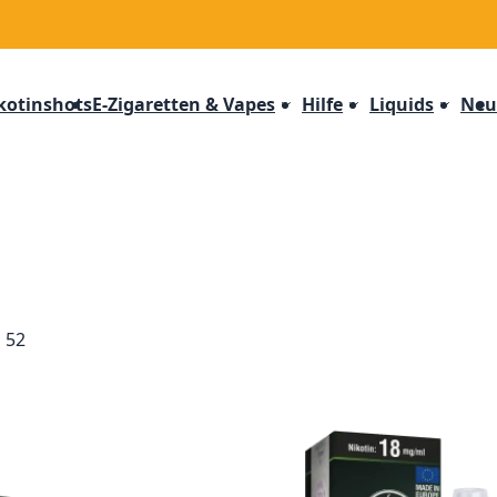
kotinshots
E-Zigaretten & Vapes
Hilfe
Liquids
Neu
n
52