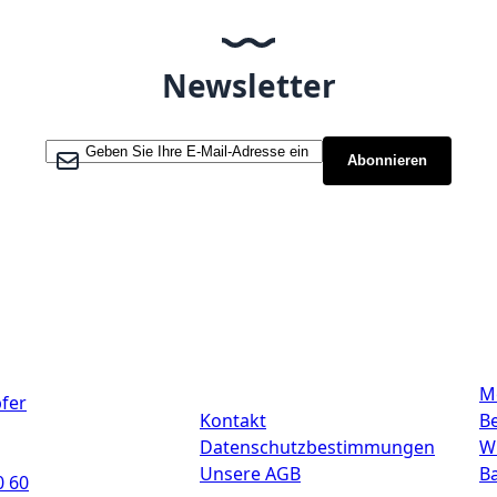
Newsletter
Melden Sie sich für unseren Newsletter an:
Abonnieren
Links
M
fer
Kontakt
Be
Datenschutzbestimmungen
W
Unsere AGB
B
0 60