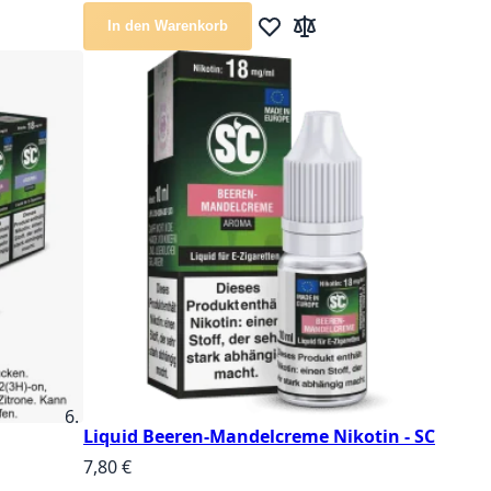
te hinzufügen
ichsliste hinzufügen
In den Warenkorb
Zur Wunschliste hinzufügen
Zur Vergleichsliste hinz
Liquid Beeren-Mandelcreme Nikotin - SC
7,80 €