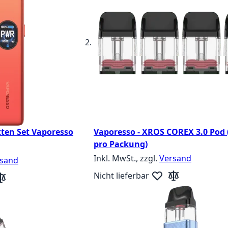
tten Set Vaporesso
Vaporesso - XROS COREX 3.0 Pod 
pro Packung)
Inkl. MwSt., zzgl.
Versand
sand
Nicht lieferbar
Zur Wunschliste hin
Zur Vergleichsli
unschliste hinzufügen
r Vergleichsliste hinzufügen