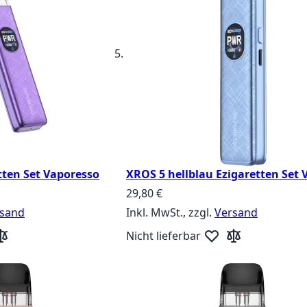
tten Set Vaporesso
XROS 5 hellblau Ezigaretten Set 
29,80 €
sand
Inkl. MwSt., zzgl.
Versand
Nicht lieferbar
unschliste hinzufügen
r Vergleichsliste hinzufügen
Zur Wunschliste hin
Zur Vergleichsli