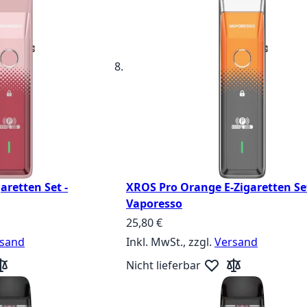
aretten Set -
XROS Pro Orange E-Zigaretten Set
Vaporesso
25,80 €
sand
Inkl. MwSt., zzgl.
Versand
Nicht lieferbar
unschliste hinzufügen
r Vergleichsliste hinzufügen
Zur Wunschliste hin
Zur Vergleichsli