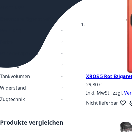
Anschlüsse
Besondere Eigenschaften
Befüllung
Farbe
Batteriekapazität
Packung
Tankvolumen
XROS 5 Rot Ezigare
29,80 €
Widerstand
Inkl. MwSt., zzgl.
Ver
Zugtechnik
Nicht lieferbar
Zur W
Zu
optionale Zugautomatik
Produkte vergleichen