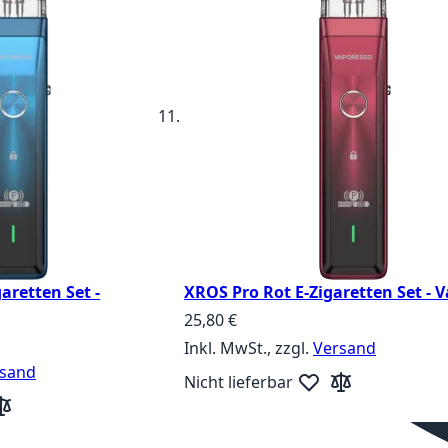
aretten Set -
XROS Pro Rot E-Zigaretten Set - 
25,80 €
Inkl. MwSt., zzgl.
Versand
sand
Nicht lieferbar
Zur Wunschliste hin
Zur Vergleichsli
unschliste hinzufügen
r Vergleichsliste hinzufügen