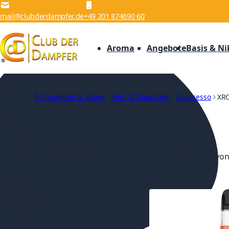
Zum Inhalt springen
mail@clubderdampfer.de
+49 201 874690 60
Aroma
Angebote
Basis & Ni
E-Zigaretten & Vapes
Pod - E-Zigaretten
Vaporesso
XR
XROS
Einkaufsoptionen
Artikel
1
-
12
vo
Anzeigen als
Liste
Liste
Preis
Bewertung
Hersteller