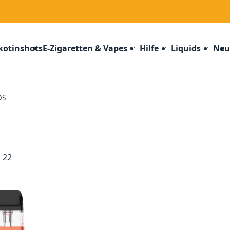
kotinshots
E-Zigaretten & Vapes
Hilfe
Liquids
Neu
OS
n
22