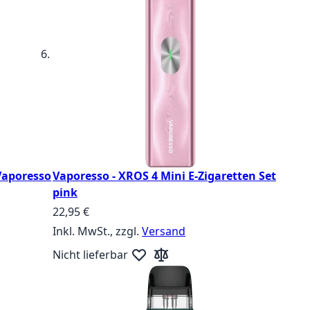
Vaporesso
Vaporesso - XROS 4 Mini E-Zigaretten Set
pink
22,95 €
Inkl. MwSt., zzgl.
Versand
zufügen
ste hinzufügen
Nicht lieferbar
Zur Wunschliste hinzufügen
Zur Vergleichsliste hinzufügen