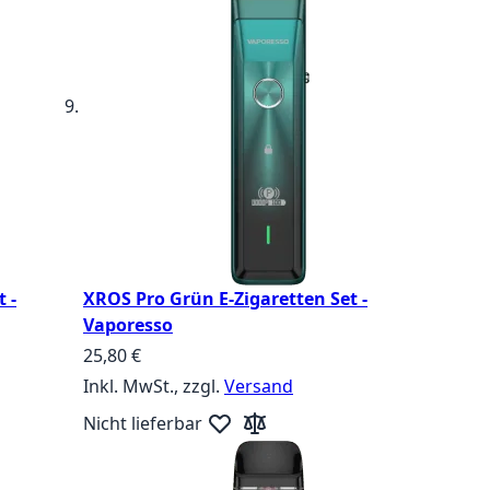
 -
XROS Pro Grün E-Zigaretten Set -
Vaporesso
25,80 €
Inkl. MwSt., zzgl.
Versand
Nicht lieferbar
zufügen
ste hinzufügen
Zur Wunschliste hinzufügen
Zur Vergleichsliste hinzufügen