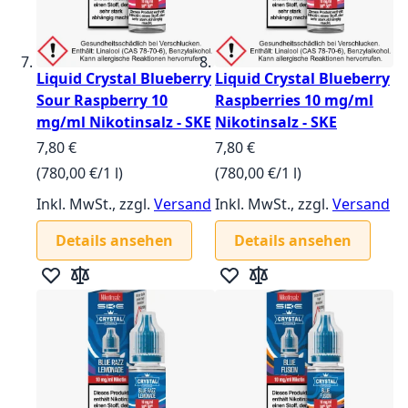
Liquid Crystal Blueberry
Liquid Crystal Blueberry
Sour Raspberry 10
Raspberries 10 mg/ml
mg/ml Nikotinsalz - SKE
Nikotinsalz - SKE
7,80 €
7,80 €
(780,00 €/1 l)
(780,00 €/1 l)
Inkl. MwSt., zzgl.
Versand
Inkl. MwSt., zzgl.
Versand
Details ansehen
Details ansehen
Zur Wunschliste hinzufügen
Zur Vergleichsliste hinzufügen
Zur Wunschliste hinzufügen
Zur Vergleichsliste hin