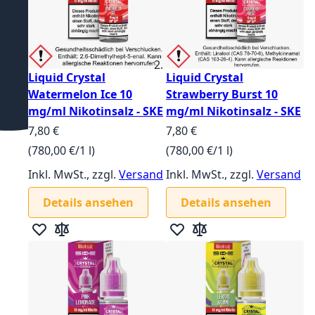
Liquid Crystal
Liquid Crystal
Watermelon Ice 10
Strawberry Burst 10
mg/ml Nikotinsalz - SKE
mg/ml Nikotinsalz - SKE
7,80 €
7,80 €
(780,00 €/1 l)
(780,00 €/1 l)
Inkl. MwSt., zzgl.
Versand
Inkl. MwSt., zzgl.
Versand
Details ansehen
Details ansehen
Zur Wunschliste hinzufügen
Zur Vergleichsliste hinzufügen
Zur Wunschliste hinzufügen
Zur Vergleichsliste hin