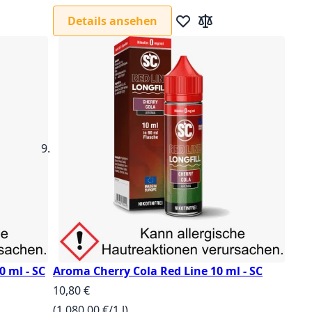
iste hinzufügen
leichsliste hinzufügen
Details ansehen
Zur Wunschliste hinzufüg
Zur Vergleichsliste hi
 ml - SC
Aroma Cherry Cola Red Line 10 ml - SC
10,80 €
(1.080,00 €/1 l)