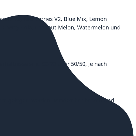
Cassis V2, Red Berries V2, Blue Mix, Lemon
a, Cherry Cola, Coconut Melon, Watermelon und
rhältnisse sind 30/70 oder 50/50, je nach
ern gelagert werden. Mindesthaltbarkeit und