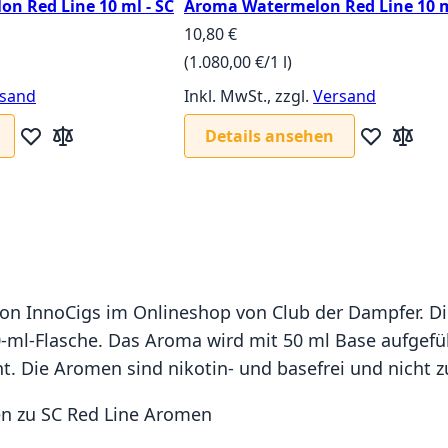
n Red Line 10 ml - SC
Aroma Watermelon Red Line 10 m
10,80 €
(1.080,00 €/1 l)
sand
Inkl. MwSt., zzgl.
Versand
Details ansehen
Zur Wunschliste hinzufügen
Zur Vergleichsliste hinzufügen
Zur Wunschl
Zur Verg
ie Seite
on InnoCigs im Onlineshop von Club der Dampfer. Di
0-ml-Flasche. Das Aroma wird mit 50 ml Base aufgefül
ht. Die Aromen sind nikotin- und basefrei und nich
en zu SC Red Line Aromen