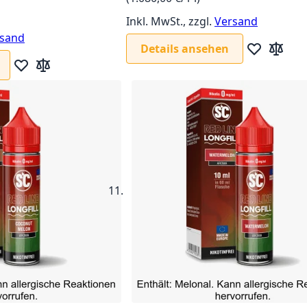
Inkl. MwSt., zzgl.
Versand
sand
Details ansehen
Zur Wunschl
Zur Verg
Zur Wunschliste hinzufügen
Zur Vergleichsliste hinzufügen