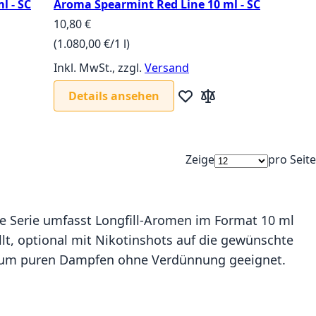
l - SC
Aroma Spearmint Red Line 10 ml - SC
10,80 €
(1.080,00 €/1 l)
Inkl. MwSt., zzgl.
Versand
Details ansehen
iste hinzufügen
leichsliste hinzufügen
Zur Wunschliste hinzufüg
Zur Vergleichsliste hi
Zeige
pro Seite
e Serie umfasst Longfill-Aromen im Format 10 ml
lt, optional mit Nikotinshots auf die gewünschte
t zum puren Dampfen ohne Verdünnung geeignet.