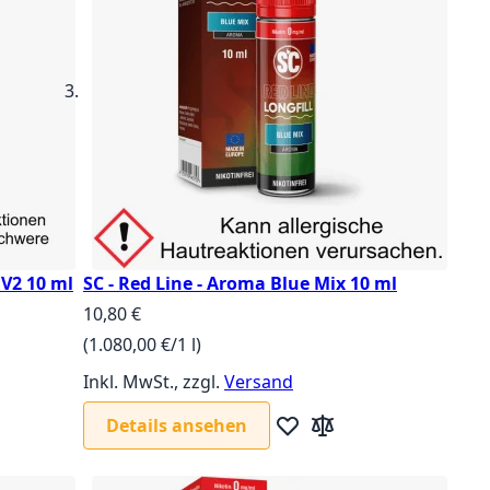
 V2 10 ml
SC - Red Line - Aroma Blue Mix 10 ml
10,80 €
(1.080,00 €/1 l)
Inkl. MwSt., zzgl.
Versand
Details ansehen
iste hinzufügen
leichsliste hinzufügen
Zur Wunschliste hinzufüg
Zur Vergleichsliste hi