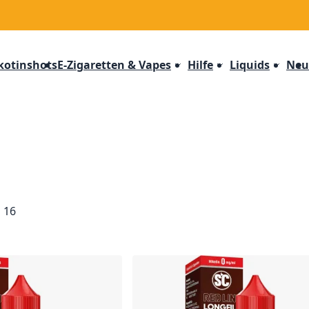
kotinshots
E-Zigaretten & Vapes
Hilfe
Liquids
Neu
n
16