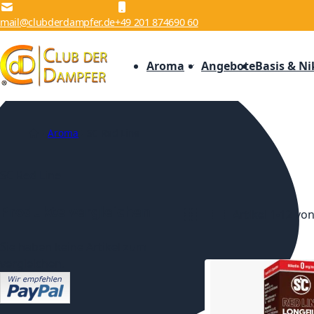
Zum Inhalt springen
mail@clubderdampfer.de
+49 201 874690 60
Aroma
Angebote
Basis & Ni
Aroma
SC Red Line
SC Red Line
Produkte vergleichen
Artikel
1
-
12
vo
Anzeigen als
Liste
Liste
Sie haben keine Artikel zum
vergleichen.