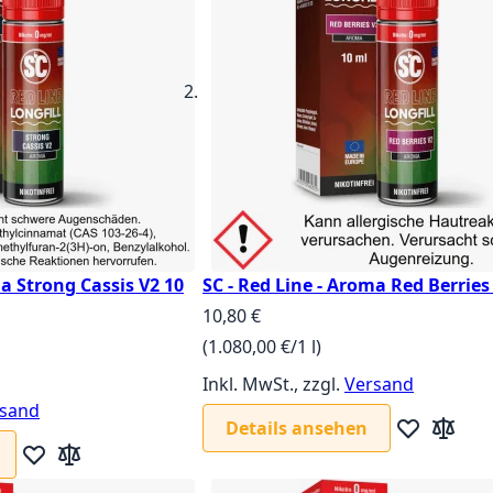
ma Strong Cassis V2 10
SC - Red Line - Aroma Red Berries
10,80 €
(1.080,00 €/1 l)
Inkl. MwSt., zzgl.
Versand
sand
Details ansehen
Zur Wunschl
Zur Verg
Zur Wunschliste hinzufügen
Zur Vergleichsliste hinzufügen