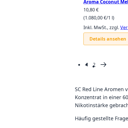
Aroma Coconut Melo
10,80 €
(1.080,00 €/1 l)
Inkl. MwSt., zzgl.
Ver
Details ansehen
1
2
Seite
Sie lesen gerade d
Seite
Seite
Weiter
SC Red Line Aromen v
Konzentrat in einer 6
Nikotinstärke gebrac
Häufig gestellte Frag