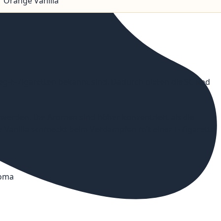
Orange Vanilla
weg-E-Zigaretten bekannt sind. Dadurch bieten die SC Red
t werden. Die Aromen sind höher konzentriert als die
 Vanilla schmeckt beim Verdampfen mit einer E-Zigarette
roma