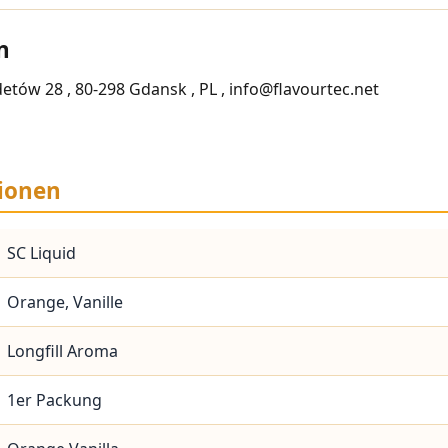
n
odetów 28 , 80-298 Gdansk , PL , info@flavourtec.net
ionen
SC Liquid
Orange, Vanille
Longfill Aroma
1er Packung