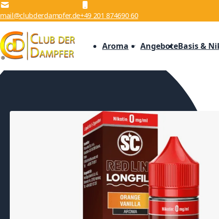
Zum Inhalt springen
mail@clubderdampfer.de
+49 201 874690 60
Aroma
Angebote
Basis & Ni