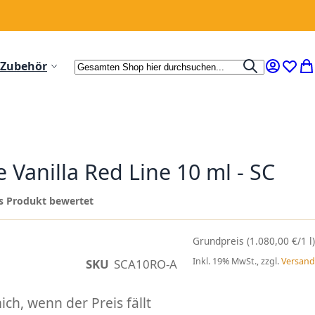
Suche
Zubehör
Suche
Mein Ko
Wunsc
Me
Vanilla Red Line 10 ml - SC
ses Produkt bewertet
(1.080,00 €/1 l)
Inkl. 19% MwSt., zzgl.
Versand
SKU
SCA10RO-A
ch, wenn der Preis fällt