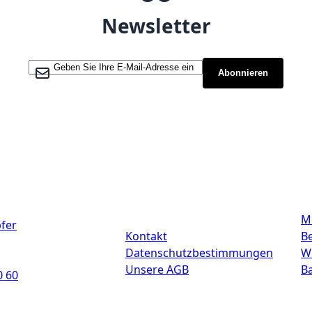
Newsletter
Melden Sie sich für unseren Newsletter an:
Abonnieren
Links
M
fer
Kontakt
Be
Datenschutzbestimmungen
W
Unsere AGB
B
0 60