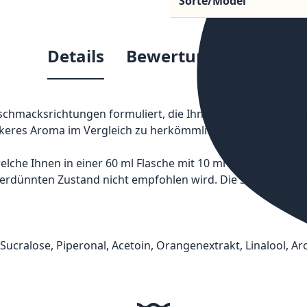
Sorte/Model
Details
Bewertungen
Geschmacksrichtungen formuliert, die Ihnen bereits von Ein
ärkeres Aroma im Vergleich zu herkömmlichen Liquids.
che Ihnen in einer 60 ml Flasche mit 10 ml Inhalt geliefer
erdünnten Zustand nicht empfohlen wird. Die Sorte Orange
, Sucralose, Piperonal, Acetoin, Orangenextrakt, Linalool, A