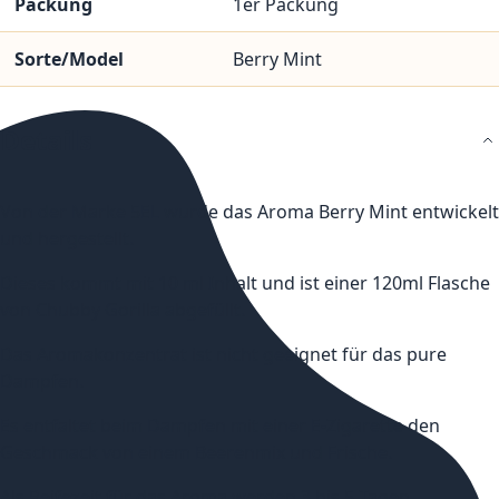
Packung
1er Packung
Sorte/Model
Berry Mint
Details
Von der Marke 5EL wurde das Aroma Berry Mint entwickelt
und hergestellt.
Dieses kommt mit 10 ml Inhalt und ist einer 120ml Flasche
von Chubby Gorilla abgefüllt.
Das Aromakonzentrat ist nicht geeignet für das pure
Dampfen.
Es entfaltet beim Dampfen mit einer E-Zigarette den
Geschmack von einem Beerenmix und Frische.
Als Reifezeit für das Aroma werden 3 bis 5 Tagen