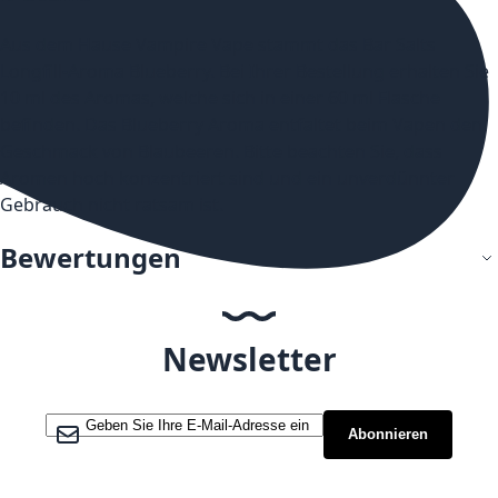
Aus dem Hause Vampire Vape stammt das Bar Salts
Longfill-Aroma Blueberry. Bei Ihrer Bestellung erhalten Sie
10 ml des Aromas, welche sich in einer 60 ml Flasche
befinden. Das Blueberry Aroma entfaltet beim Vapen den
Geschmack von Blaubeeren. Bitte beachten Sie, dass
Aromen hoch konzentriert sind und ein unverdünnter
Gebrauch nicht ratsam ist.
Bewertungen
Newsletter
Melden Sie sich für unseren Newsletter an:
Abonnieren