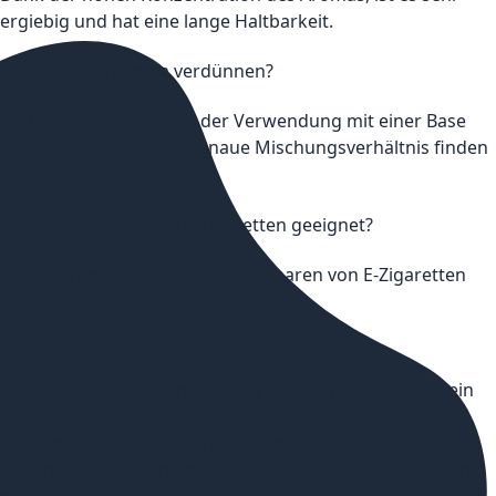
ergiebig und hat eine lange Haltbarkeit.
Muss ich das Aroma verdünnen?
Ja, das Aroma muss vor der Verwendung mit einer Base
verdünnt werden. Die genaue Mischungsverhältnis finden
Sie auf der Verpackung.
Ist das Aroma für alle E-Zigaretten geeignet?
Ja, das Aroma ist für alle nachfüllbaren von E-Zigaretten
geeignet.
Fazit
Insgesamt ist "Einfach Fruchtig Frisch" von Big Bottle ein
hochwertiges Longfill-Aroma, das einen köstlichen
Geschmack von süßen Früchten bietet. Es ist einfach zu
handhaben und kann mit verschiedenen Basen gemischt
werden, um individuelle Geschmacksrichtungen zu