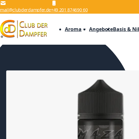
Zum Inhalt springen
mail@clubderdampfer.de
+49 201 874690 60
Aroma
Angebote
Basis & Ni