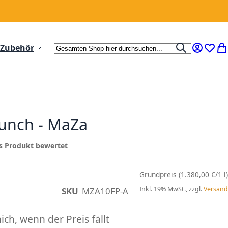
Suche
Zubehör
Suche
Mein Ko
Wunsc
Me
Punch - MaZa
ses Produkt bewertet
(1.380,00 €/1 l)
Inkl. 19% MwSt., zzgl.
Versand
SKU
MZA10FP-A
ch, wenn der Preis fällt