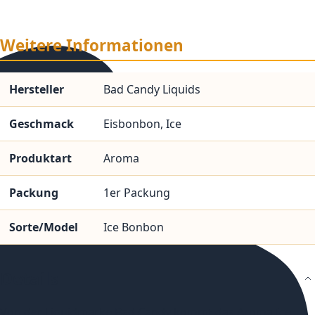
Weitere Informationen
Hersteller
Bad Candy Liquids
Geschmack
Eisbonbon, Ice
Produktart
Aroma
Packung
1er Packung
Sorte/Model
Ice Bonbon
Details
Von der Liquidmarke Bad Candy kommt das Aroma Ice