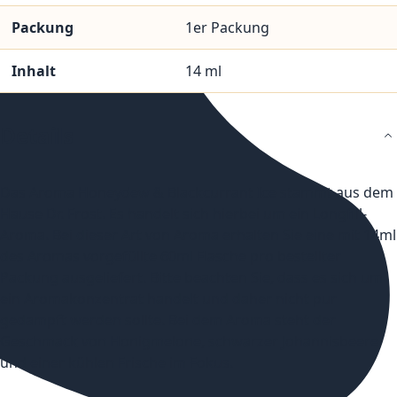
Packung
1er Packung
Inhalt
14 ml
Details
Das Aroma Honeydew & Blackcurrant Ice stammt aus dem
Hause Dr. Frost. Es handelt sich hierbei um ein Longfill-
Aroma. Bei dieser Art von Aroma erhalten Sie eine mit 14ml
des Aromas vorgefüllte 60ml Flasche pro bestellter
Packung ausgeliefert. Bitte beachten Sie, dass es sich um
ein Aromakonzentrat handelt und daher nicht pur
gedampft werden sollte. Bei dem Aroma steht der
Geschmack von Honigmelone, schwarzer Johannisbeere
und einer kühlen Frische im Fokus.