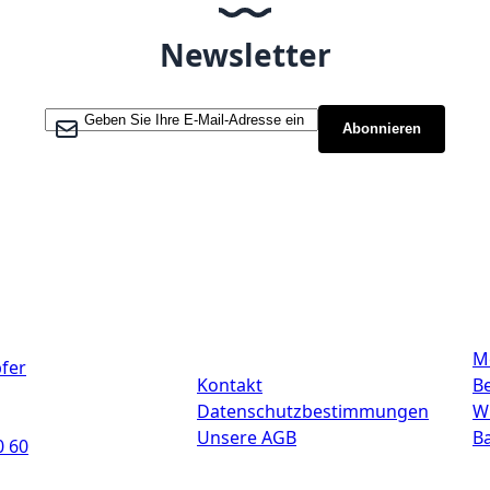
Newsletter
Melden Sie sich für unseren Newsletter an:
Abonnieren
Links
M
fer
Kontakt
Be
Datenschutzbestimmungen
W
Unsere AGB
B
0 60