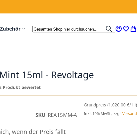
Suche
Zubehör
Suche
Mein Ko
Wunsc
Me
int 15ml - Revoltage
ses Produkt bewertet
(1.020,00 €/1 l)
Inkl. 19% MwSt., zzgl.
Versand
SKU
REA15MM-A
ch, wenn der Preis fällt