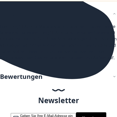
Details
Das Longfill Aroma Matata stammt aus dem Hause Twelve
Monkeys. Da es ein Longfill-Aroma ist, erhalten Sie eine 60
ml Flasche, die mit 10 ml des Aromas vorgefüllt ist. Aromen
sind allgemein höher konzentriert als normale Liquids und
daher sollten diese nicht pur verwendet werden. Das
Aroma weist den Geschmack von Trauben und Äpfeln auf.
Bewertungen
Newsletter
Melden Sie sich für unseren Newsletter an: