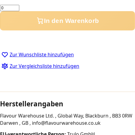
Menge
In den Warenkorb
Zur Wunschliste hinzufügen
Zur Vergleichsliste hinzufügen
Herstellerangaben
Flavour Warehouse Ltd. , Global Way, Blackburn , BB3 0RW
Darwen , GB , info@flavourwarehouse.co.uk
EU-verantwortliche Person:
Trulo GmbH ,