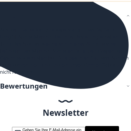
Details
Aus dem Hause Vampire Vape stammt das Bar Salts
Longfill-Aroma Menthol. Bei Ihrer Bestellung erhalten Sie
10 ml des Aromas, welche sich in einer 60 ml Flasche
befinden. Das Menthol Aroma entfaltet beim Vapen den
Geschmack von Menthol. Bitte beachten Sie, dass Aromen
hoch konzentriert sind und ein unverdünnter Gebrauch
nicht ratsam ist.
Bewertungen
Newsletter
Melden Sie sich für unseren Newsletter an: