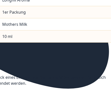
Longfill Aroma
1er Packung
Mothers Milk
10 ml
ck eines Erdbeer-Vanille-Sahne-Milkshakes entfaltet sich
wendet werden.