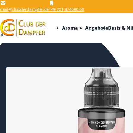
Zum Inhalt springen
mail@clubderdampfer.de
+49 201 874690 60
Aroma
Angebote
Basis & Ni