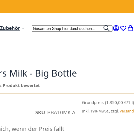
Suche
Zubehör
Suche
Mein Ko
Wunsc
Me
 Milk - Big Bottle
ses Produkt bewertet
(1.350,00 €/1 l)
Inkl. 19% MwSt., zzgl.
Versand
SKU
BBA10MK-A
ch, wenn der Preis fällt