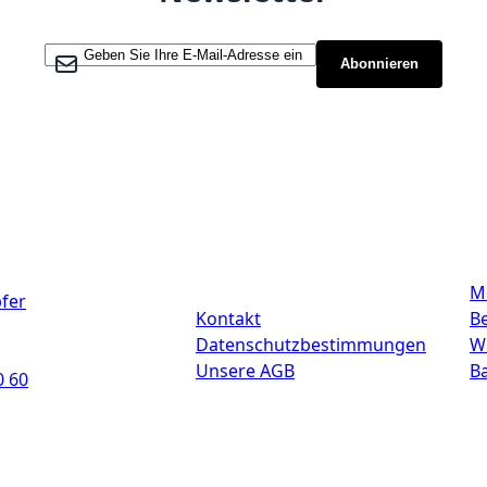
Melden Sie sich für unseren Newsletter an:
Abonnieren
Links
M
fer
Kontakt
Be
Datenschutzbestimmungen
W
Unsere AGB
B
0 60