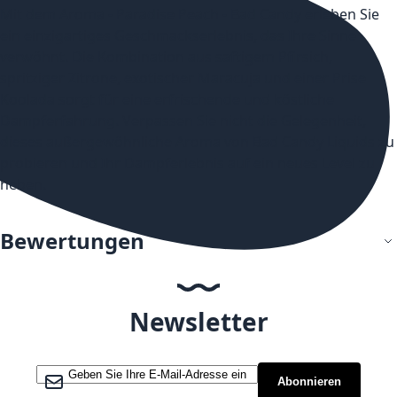
Mit dem Aroma - Paradise Peach - Bad Candy erleben Sie
ein einzigartiges Geschmackserlebnis, das Ihre Sinne
verwöhnt. Die Kombination aus saftigem Pfirsich,
spritziger Zitrone, exotischer Maracuja und einer Prise
Koolada sorgt für eine erfrischende und köstliche
Dampferfahrung. Verpassen Sie nicht die Gelegenheit,
dieses außergewöhnliche Aroma von Bad Candy Liquids zu
probieren und Ihr Dampferlebnis auf ein neues Level zu
heben.
Bewertungen
Newsletter
Melden Sie sich für unseren Newsletter an:
Abonnieren