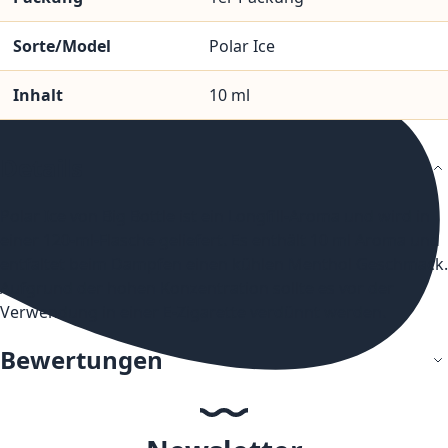
Sorte/Model
Polar Ice
Inhalt
10 ml
Details
Polar Ice von Big Bottle ist ein Longfill-Aroma und wird in
einer 120-ml-Flasche geliefert. Es enthält 10 ml Aroma und
entfaltet beim Dampfen einen kühlen Menthol Geschmack.
Aufgrund der hohen Konzentration sollte es vor der
Verwendung in einer E-Zigarette verdünnt werden.
Bewertungen