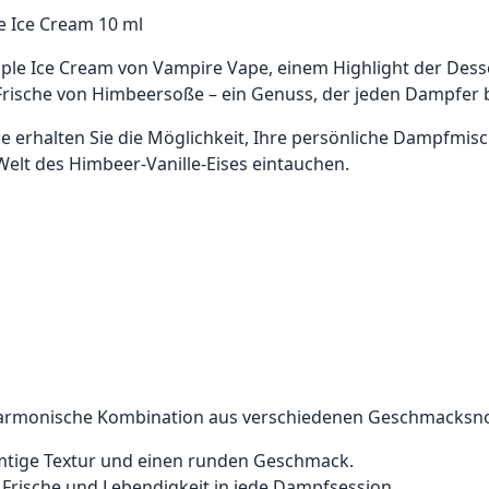
e Ice Cream 10 ml
ple Ice Cream von Vampire Vape, einem Highlight der Desse
 Frische von Himbeersoße – ein Genuss, der jeden Dampfer b
he erhalten Sie die Möglichkeit, Ihre persönliche Dampfmi
Welt des Himbeer-Vanille-Eises eintauchen.
 harmonische Kombination aus verschiedenen Geschmacksn
samtige Textur und einen runden Geschmack.
Frische und Lebendigkeit in jede Dampfsession.