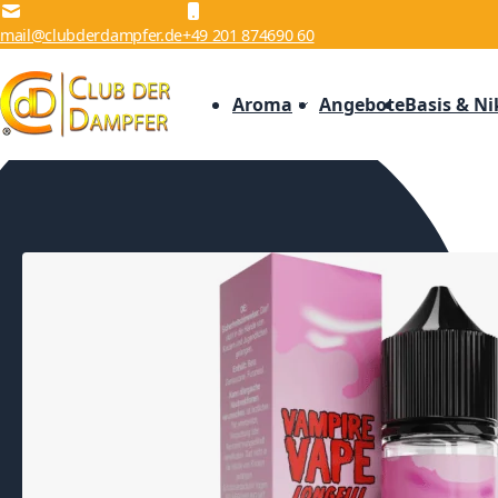
Zum Inhalt springen
mail@clubderdampfer.de
+49 201 874690 60
Aroma
Angebote
Basis & Ni