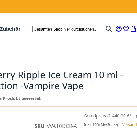
Suche
Zubehör
Suche
Mein Ko
Wunsc
Me
ry Ripple Ice Cream 10 ml -
ction -Vampire Vape
ses Produkt bewertet
(1.440,00 €/1 l)
Inkl. 19% MwSt., zzgl.
Versand
SKU
VVA10DCR-A