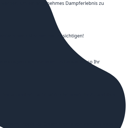
cht werden, um ein angenehmes Dampferlebnis zu
 einfach beim Mischen berücksichtigen!
hervorragend kombinieren und erweitert so Ihr
 Sie bitte einen Fachmann oder lesen die Zutatenliste
Raspberry Ripple Ice Cream Aroma von Vampire Vape ist