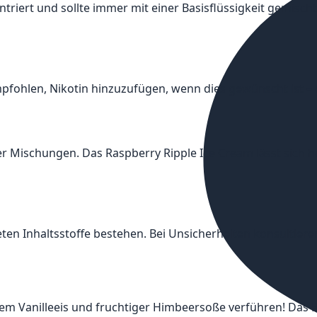
ntriert und sollte immer mit einer Basisflüssigkeit gemis
empfohlen, Nikotin hinzuzufügen, wenn dies gewünscht ist –
r Mischungen. Das Raspberry Ripple Ice Cream lässt sich 
ten Inhaltsstoffe bestehen. Bei Unsicherheiten konsultieren
gem Vanilleeis und fruchtiger Himbeersoße verführen! Das 