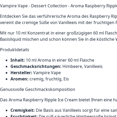
Vampire Vape - Dessert Collection - Aroma Raspberry Rippl
Entdecken Sie das verführerische Aroma des Raspberry Rip
vereint die cremige Süße von Vanilleeis mit der fruchtigen
Mit nur 10 ml Konzentrat in einer großzügigen 60 ml Flasc
Basisliquid mischen und schon können Sie in die köstliche 
Produktdetails
Inhalt:
10 ml Aroma in einer 60 ml Flasche
Geschmacksrichtungen:
Himbeere, Vanilleeis
Hersteller:
Vampire Vape
Aromen:
cremig, fruchtig, Eis
Genussvolle Geschmackskomposition
Das Aroma Raspberry Ripple Ice Cream bietet Ihnen eine
Cremigkeit:
Die Basis aus Vanilleeis sorgt für eine 
Fruchtigkeit:
Die süß-säuerliche Himbeersoße bringt 