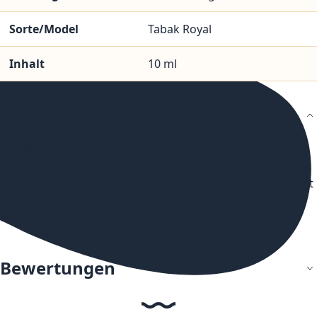
Sorte/Model
Tabak Royal
Inhalt
10 ml
Details
Sie erhalten eine 60 ml Chubby Gorilla Flasche, die mit 10
ml Aroma vorgefüllt ist. Das Tabak Royal Classic Aroma
setzt den Geschmack von Tabak, Pistazien, einem Keks mit
Vanillefüllung und Karamell frei. Mischen Sie Ihr Liquid in
der Chubby Gorilla Flasche.
Bewertungen