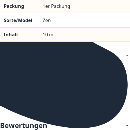
Packung
1er Packung
Sorte/Model
Zen
Inhalt
10 ml
Details
Das Twelve Monkeys Aroma Zen ist ein Longfill-Aroma.
Hierbei erhalten Sie pro bestellter Packung eine 60 ml
Flasche, die 10 ml des Aromas enthält. Bei Aromen gilt es
allgemein zu beachten, dass sie höher konzentriert sind
und daher nicht pur gedampft werden sollten. Das Zen
Aroma schmeckt nach Melone, Ananas und Banane.
Bewertungen