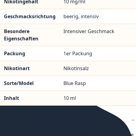
Nikotingehalt
10 mg/ml
Geschmacksrichtung
beerig, intensiv
Besondere
Intensiver Geschmack
Eigenschaften
Packung
1er Packung
Nikotinart
Nikotinsalz
Sorte/Model
Blue Rasp
Inhalt
10 ml
Details
Bad Candy Liquids bringt mit Blue Rasp aus der Juicd-Serie