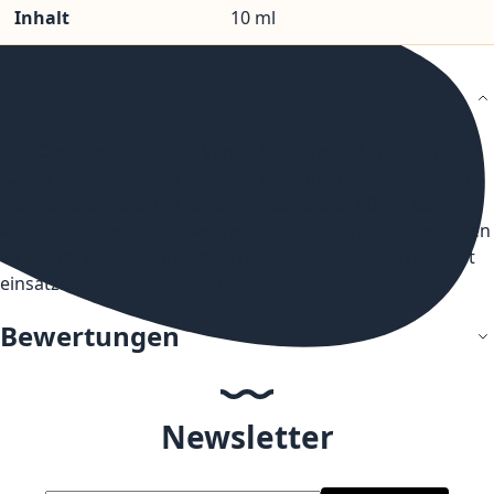
Inhalt
10 ml
Details
Das Overdosed Orange Vanilla Nikotinsalz Liquid von Bad
Candy Liquids aus der Juicd-Serie verbindet Orangen- und
Vanillegeschmack mit einer erfrischenden Kühle. Es
kommt in einer 10 ml Flasche und ist in den Nikotinstärken
10 mg/ml sowie 20 mg/ml erhältlich. Das Liquid ist sofort
einsatzbereit für E-Zigaretten.
Bewertungen
Newsletter