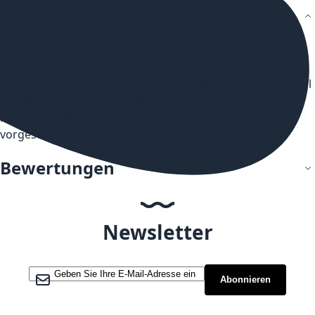
Details
Das Pear Lemon Nikotinsalz Liquid aus der Juicd-Serie von
Bad Candy Liquids kombiniert den Geschmack von Birne
und Zitronen-Limonade mit einer kühlen Frische. Die 10 ml
Liquidflasche ist in den Nikotinstärken 10 mg/ml und 20
mg/ml erhältlich und für den Einsatz in E-Zigaretten
vorgesehen.
Bewertungen
Newsletter
Melden Sie sich für unseren Newsletter an:
Abonnieren