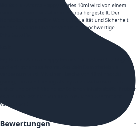
Big Bottle - Aroma Happy Berries 10ml wird von einem
renommierten Hersteller in Europa hergestellt. Der
Hersteller legt großen Wert auf Qualität und Sicherheit
seiner Produkte und verwendet nur hochwertige
Inhaltsstoffe.
Fazit
Big Bottle - Aroma Happy Berries 10ml ist ein fruchtiges
und erfrischendes Aroma, das dein Dampferlebnis
verbessern wird. Mit einer Flasche von 10ml hast du
genug, um dein Lieblings-E-Liquid zu verfeinern. Es ist
sicher und enthält keine schädlichen Inhaltsstoffe. Probier
es aus und lass dich von dem köstlichen Geschmack
verzaubern!
Bewertungen