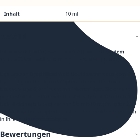
Inhalt
10 ml
Details
Bitte beachten Sie, dass dieser Artikel erst ab dem
11.10.2023 an Endkunden angeboten werden darf.
Das Dragon Drop Nikotinsalz Liquid stammt aus dem
Hause Big Bottle. Beim Dampfen schmeckt es nach
Drachen- und Sternfrucht mit frischer Note. Sie erhalten
pro bestellter Einheit eine 10 ml Flasche mit 10 ml Inhalt.
Das Nikotinsalz Liquid können Sie mit 10 mg/ml oder 20
mg/ml Nikotin dampfen. Es ist für den direkten Gebrauch
in Ihrer E-Zigarette geeignet.
Bewertungen