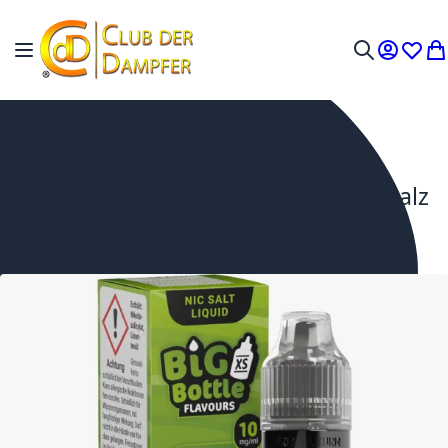
Zum Inhalt springen
Navigation umschalten
Mein Ko
Wunsc
Me
Suche
Big Bottle - Green Grenade - Nikotinsalz
Liquid 10 mg/ml