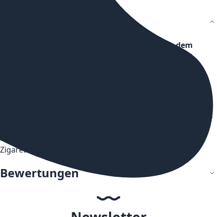
Details
Bitte beachten Sie, dass dieser Artikel erst ab dem
11.10.2023 an Endkunden angeboten werden darf.
Das Green Grenade Nikotinsalz Liquid stammt aus dem
Hause Big Bottle. Beim Dampfen schmeckt es nach Kiwi
und Kaktus mit frischer Note. Sie erhalten pro bestellter
Einheit eine 10 ml Flasche mit 10 ml Inhalt. Das Nikotinsalz
Liquid können Sie mit 10 mg/ml oder 20 mg/ml Nikotin
dampfen. Es ist für den direkten Gebrauch in Ihrer E-
Zigarette geeignet.
Bewertungen