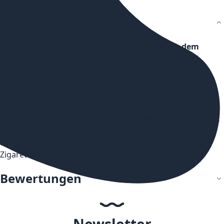
Details
Bitte beachten Sie, dass dieser Artikel erst ab dem
11.10.2023 an Endkunden angeboten werden darf.
Das Happy Berries Nikotinsalz Liquid stammt aus dem
Hause Big Bottle. Beim Dampfen schmeckt es nach
Waldbeere mit frischer Note. Sie erhalten pro bestellter
Einheit eine 10 ml Flasche mit 10 ml Inhalt. Das Nikotinsalz
Liquid können Sie mit 10 mg/ml oder 20 mg/ml Nikotin
dampfen. Es ist für den direkten Gebrauch in Ihrer E-
Zigarette geeignet.
Bewertungen