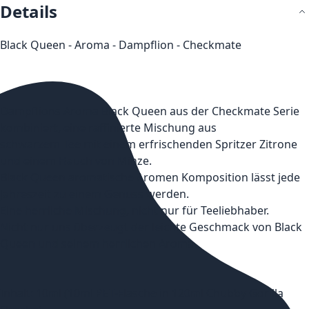
Details
Black Queen - Aroma - Dampflion - Checkmate
Dampflions Aroma Black Queen aus der Checkmate Serie
kombiniert, eine raffinierte Mischung aus
schwarzem Tee mit einem erfrischenden Spritzer Zitrone
und einem Hauch von Minze.
Black Queen aromatische Aromen Komposition lässt jede
Jahreszeit zu einem Genuss werden.
Eine herrliche Mischung, nicht nur für Teeliebhaber.
Nicht nur uns überzeugt der leichte Geschmack von Black
Queen und seinem herrlichen Aroma.
Inhalt: 10ml (10ml PET-Flasche in 120ml Chubby Gorilla