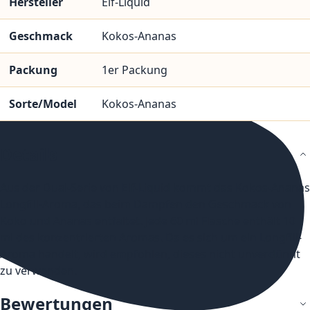
Hersteller
Elf-Liquid
Geschmack
Kokos-Ananas
Packung
1er Packung
Sorte/Model
Kokos-Ananas
Details
Aus der Dual-Serie von Elf-Liquid kommt das Kokos-Ananas
Longfill-Aroma, das beim Dampfen den Geschmack von
Koko und Ananas entfaltet. Jede 60 ml Flasche enthält 10
ml des konzentrierten Aromas. Da es sich um ein Longfill-
Aroma handelt, wird empfohlen, dieses nicht unverdünnt
zu verwenden.
Bewertungen