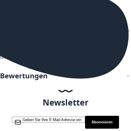
Fazit
Der Elf Bar Elfa Pod 20mg/ml (2 Stück) ist der perfekte
Ersatzpod für deine E-Zigarette. Mit seiner hohen Qualität,
einfachen Handhabung und aromatischen
Geschmackserlebnissen bietet er ein unvergleichliches
Dampferlebnis. Probier ihn jetzt aus und erlebe den
Unterschied!
Bewertungen
Newsletter
Melden Sie sich für unseren Newsletter an:
Abonnieren