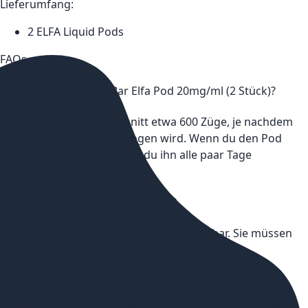
Lieferumfang:
2 ELFA Liquid Pods
FAQs
Wie lange hält ein Elf Bar Elfa Pod 20mg/ml (2 Stück)?
Ein Pod hält im Durchschnitt etwa 600 Züge, je nachdem
wie oft und wie stark gezogen wird. Wenn du den Pod
regelmäßig benutzt, musst du ihn alle paar Tage
austauschen.
Sind die Pods wiederverwendbar?
Nein, die Pods sind nicht wiederverwendbar. Sie müssen
nach Gebrauch entsorgt werden.
Fazit
Der Elf Bar Elfa Pod 20mg/ml (2 Stück) ist der perfekte