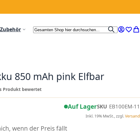
Suche
Zubehör
Suche
Mein Ko
Wunsc
Me
kku 850 mAh pink Elfbar
ses Produkt bewertet
Auf Lager
SKU
EB100EM-11
Inkl. 19% MwSt., zzgl.
Versand
ch, wenn der Preis fällt