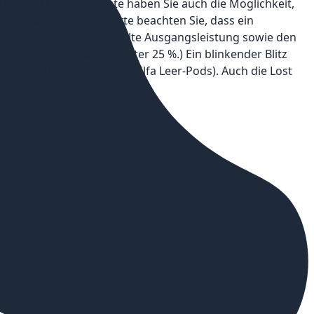
iviert. Mit dieser Taste haben Sie auch die Möglichkeit,
le geladen werden. Bitte beachten Sie, dass ein
, die momentan eingestellte Ausgangsleistung sowie den
: 25–50 % | 1 Balken: unter 25 %.) Ein blinkender Blitz
ie (Elfa Prefilled Pods & Elfa Leer-Pods). Auch die Lost