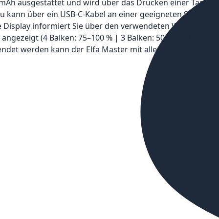
 mAh ausgestattet und wird über das Drücken einer Taste akt
u kann über ein USB-C-Kabel an einer geeigneten Stromquel
te Display informiert Sie über den verwendeten Widerstand
ngezeigt (4 Balken: 75–100 % | 3 Balken: 50–75 % | 2 Balken
ndet werden kann der Elfa Master mit allen Pods der Elfa Ser