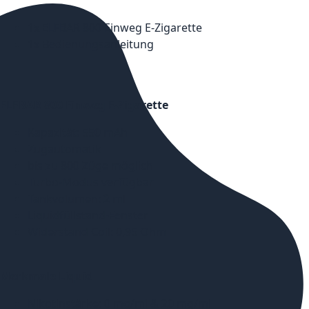
1x ELFBAR 800 Einweg E-Zigarette
1x Bedienungsanleitung
ELFBAR 800 Einweg E-Zigarette
Kapazität: 550 mAh
Zugautomatik
bis zu 800 Züge möglich
Turbo-Modus verfügbar
Tankvolumen: 2 ml
Liquidfüllstand-Fenster
Widerstand Coil: 0,95 Ohm
Merkmale Liquid
Nikotinstärke: 0 mg/ml & 20 mg/ml