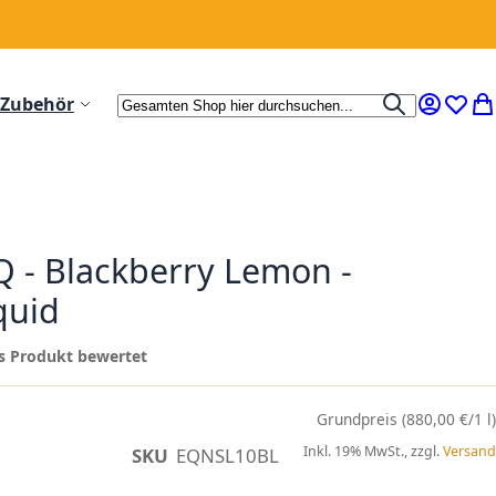
Suche
Zubehör
Suche
Mein Ko
Wunsc
Me
 - Blackberry Lemon -
quid
ses Produkt bewertet
(880,00 €/1 l)
Inkl. 19% MwSt., zzgl.
Versand
SKU
EQNSL10BL