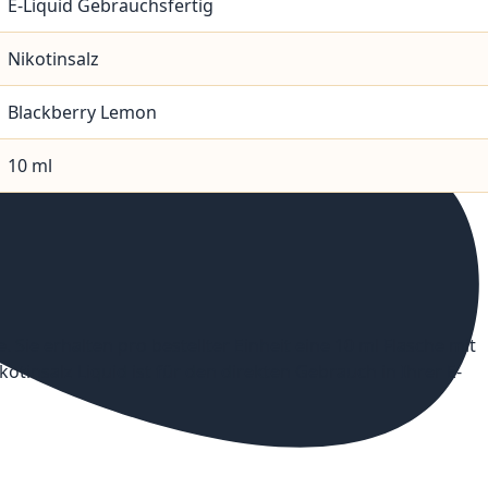
E-Liquid Gebrauchsfertig
Nikotinsalz
Blackberry Lemon
10 ml
e erhalten pro bestellter Einheit eine 10 ml Flasche mit
otinsalz Liquid ist für den direkten Gebrauch in Ihrer E-