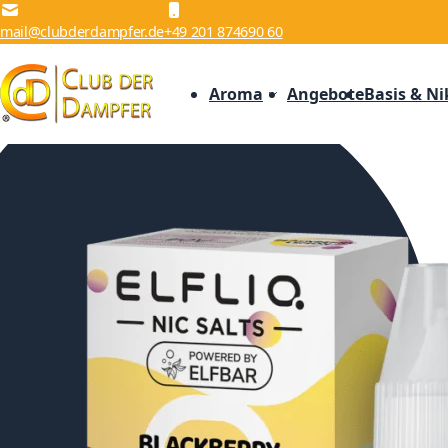
Zum Inhalt springen
mail@clubderdampfer.de
+49 201 874690 60
Aroma
Angebote
Basis & Ni