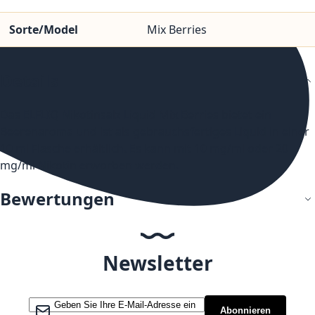
Sorte/Model
Mix Berries
Details
Das ELFLIQ Nikotinsalz Liquid Mix Berries bietet ein
Beerenaroma und ist als gebrauchsfertiges Liquid in einer
10 ml Flasche erhältlich. Es kann mit 10 mg/ml oder 20
mg/ml Nikotin erworben werden.
Bewertungen
Newsletter
Melden Sie sich für unseren Newsletter an:
Abonnieren