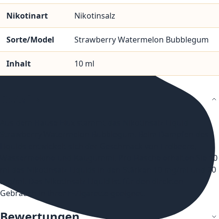
Nikotinart
Nikotinsalz
Sorte/Model
Strawberry Watermelon Bubblegum
Inhalt
10 ml
Details
Aus dem Hause Elux stammt das Nikotinsalz Liquid
Strawberry Watermelon Bubblegum. Beim Dampfen des
Liquids entwickelt sich der Geschmack von Erdbeere,
Wassermelone und Kaugummi. Pro Flasche erhalten Sie 10
ml des Nikotinsalz Liquids in den Stärken 10 mg/ml und 20
mg/ml. Das Nikotinsalz Liquid ist für den direkten
Gebrauch in Ihrer E-Zigarette geeignet.
Bewertungen