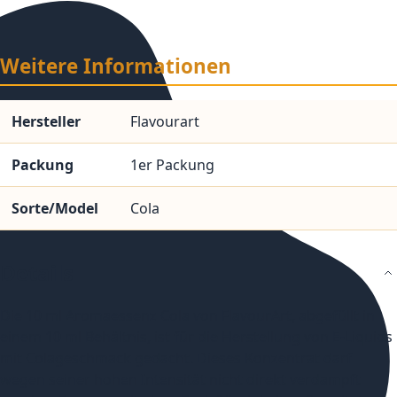
Weitere Informationen
Hersteller
Flavourart
Packung
1er Packung
Sorte/Model
Cola
Details
Die 10 ml Aromaessenz Cola von FlavourArt, abgefüllt in
einem 10 ml Behältnis, ist für die Herstellung von E-Liquids
mit Colageschmack gedacht. Dieses Konzentrat darf
wegen seiner hohen Intensität nicht direkt verdampft