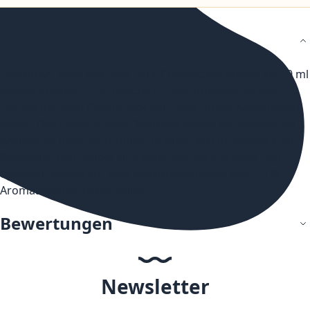
Details
FlavourArt stellt das New York Cheesecake Aroma als 10 ml
Essenz in einer 10 ml Flasche für die Zubereitung von E-
Liquids mit dem Geschmack von New Yorker Käsekuchen
bereit. Das unverdünnte Dampfen dieses hochdosierten
Aromas ist nicht empfohlen. Es dient als Grundlage zum
Selbstmischen, wobei eine Verdünnung mit Basis und
optional Nikotin auf eine Endkonzentration von 2-3 %
Aromaanteil erfolgen sollte.
Bewertungen
Newsletter