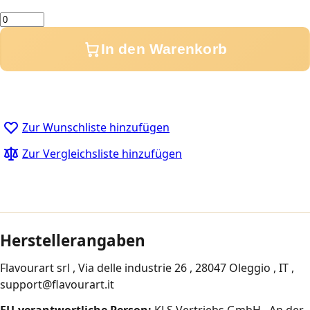
Menge
In den Warenkorb
Zur Wunschliste hinzufügen
Zur Vergleichsliste hinzufügen
Herstellerangaben
Flavourart srl , Via delle industrie 26 , 28047 Oleggio , IT ,
support@flavourart.it
EU-verantwortliche Person:
KLS Vertriebs GmbH , An der