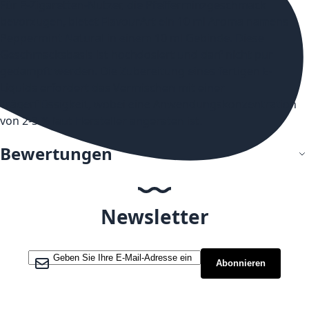
Für E-Zigaretten-Nutzer, die Pfefferminzgeschmack
bevorzugen, bietet FlavourArt ein 10 ml Aroma namens
Peppermint Natural in einem 10 ml Gebinde. Diese
Geschmacksbasis ist hochdosiert und darf nicht pur
gedampft werden. Die Zubereitung eines fertigen E-
Liquids erfordert das Vermischen mit einer
Trägerflüssigkeit, wobei eine Anwendungskonzentration
von 2-3 % laut Hersteller angeraten ist.
Bewertungen
Newsletter
Melden Sie sich für unseren Newsletter an:
Abonnieren