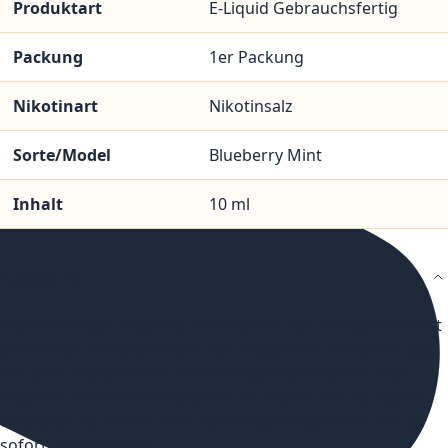
Produktart
E-Liquid Gebrauchsfertig
Packung
1er Packung
Nikotinart
Nikotinsalz
Sorte/Model
Blueberry Mint
Inhalt
10 ml
Details
Das Nikotinsalz Liquid Blueberry Mint von Flerbar zeichnet
sich durch den Geschmack von Blaubeere und Minze aus,
der beim Dampfen mit einer E-Zigarette entsteht. Das
Liquid ist in den Nikotinstärken 10 mg/ml und 20 mg/ml
erhältlich. Es wird in einer 10 ml Flasche geliefert und ist
sofort einsatzbereit.