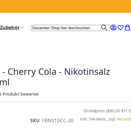
Suche
Zubehör
Suche
Mein Ko
Wunsc
Me
 - Cherry Cola - Nikotinsalz
/ml
ses Produkt bewertet
(880,00 €/1 l)
Inkl. 19% MwSt., zzgl.
Versand
SKU
FBNS10CC-20