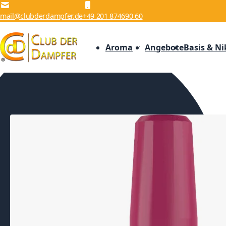
Zum Inhalt springen
mail@clubderdampfer.de
+49 201 874690 60
Aroma
Angebote
Basis & Ni