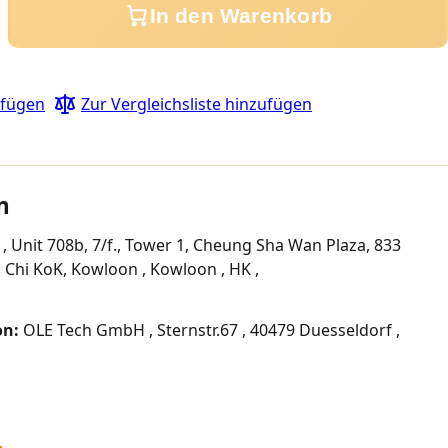
In den Warenkorb
ufügen
Zur Vergleichsliste hinzufügen
n
, Unit 708b, 7/f., Tower 1, Cheung Sha Wan Plaza, 833
Chi KoK, Kowloon , Kowloon , HK ,
on:
OLE Tech GmbH , Sternstr.67 , 40479 Duesseldorf ,