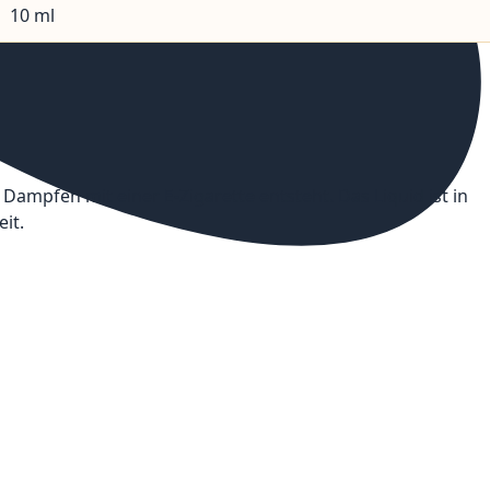
10 ml
ampfen mit einer E-Zigarette entsteht. Das Liquid ist in
it.