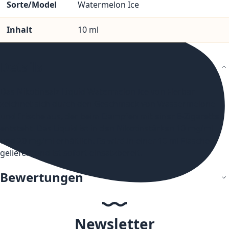
Sorte/Model
Watermelon Ice
Inhalt
10 ml
Details
Das Nikotinsalz Liquid Watermelon Ice von Flerbar
zeichnet sich durch den Geschmack von Wassermelone
und Frische aus, der beim Dampfen mit einer E-Zigarette
entsteht. Das Liquid ist in den Nikotinstärken 10 mg/ml
und 20 mg/ml erhältlich. Es wird in einer 10 ml Flasche
geliefert und ist sofort einsatzbereit.
Bewertungen
Newsletter