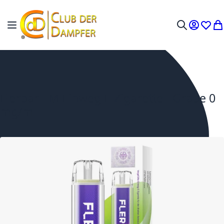
Zum Inhalt springen
Navigation umschalten
Mein Ko
Wunsc
Me
Suche
Flerbar - M Einweg E-Zigarette - Grape 0
mg/ml