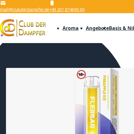
Zum Inhalt springen
mail@clubderdampfer.de
+49 201 874690 60
Aroma
Angebote
Basis & Ni