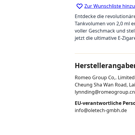
Zur Wunschliste hinz
Entdecke die revolutionär
Tankvolumen von 2,0 ml er
voller Geschmack und stell
jetzt die ultimative E-Ziga
Herstellerangabe
Romeo Group Co,. Limited 
Cheung Sha Wan Road, Lai 
lynnding@romeogroup.cn
EU-verantwortliche Pers
info@oletech-gmbh.de