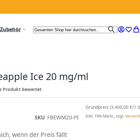
Suche
Zubehör
Suche
Mein Ko
Wunsc
Me
eapple Ice 20 mg/ml
ses Produkt bewertet
(3.400,00 €/1 l)
Inkl. 19% MwSt., zzgl.
Versand
SKU
FBEWM20-PI
ch, wenn der Preis fällt