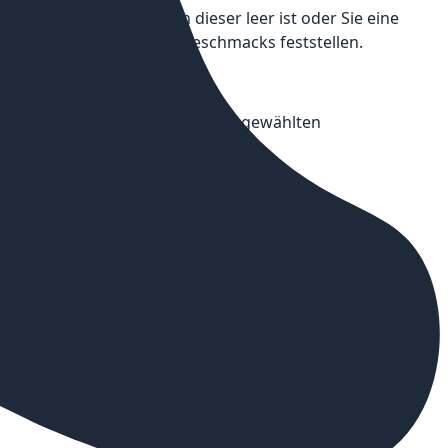
gesamten Pod aus, wenn dieser leer ist oder Sie eine
Veränderung des Liquidgeschmacks feststellen.
Lieferumfang:
2x Flerbar PODs in der ausgewählten
Geschmacksrichtung
Flerbar POD
bis zu 600 Züge möglich
Tankvolumen: 2 ml
Dual Mesh Coil
Nikotinstärke: 20 mg/ml
Nikotinsalz Liquid
24 Tastes
Kompatibel mit Flerbar Akku