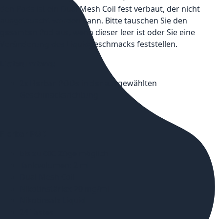
den Pods ist ein Dual Mesh Coil fest verbaut, der nicht
ausgetauscht werden kann. Bitte tauschen Sie den
gesamten Pod aus, wenn dieser leer ist oder Sie eine
Veränderung des Liquidgeschmacks feststellen.
Lieferumfang:
2x Flerbar PODs in der ausgewählten
Geschmacksrichtung
Flerbar POD
bis zu 600 Züge möglich
Tankvolumen: 2 ml
Dual Mesh Coil
Nikotinstärke: 20 mg/ml
Nikotinsalz Liquid
24 Tastes