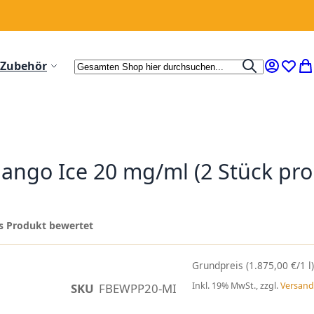
Suche
Zubehör
Suche
Mein Ko
Wunsc
Me
ango Ice 20 mg/ml (2 Stück pro
ses Produkt bewertet
(1.875,00 €/1 l)
Inkl. 19% MwSt., zzgl.
Versand
SKU
FBEWPP20-MI