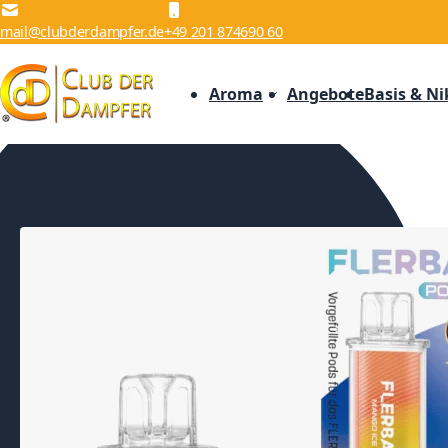
Zum Inhalt springen
mail@clubderdampfer.de
+49 201 874690 60
Aroma
Angebote
Basis & Ni