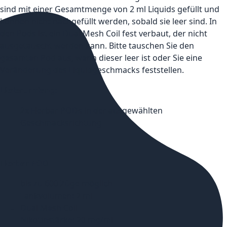
sind mit einer Gesamtmenge von 2 ml Liquids gefüllt und
können nicht nachgefüllt werden, sobald sie leer sind. In
den Pods ist ein Dual Mesh Coil fest verbaut, der nicht
ausgetauscht werden kann. Bitte tauschen Sie den
gesamten Pod aus, wenn dieser leer ist oder Sie eine
Veränderung des Liquidgeschmacks feststellen.
Lieferumfang:
2x Flerbar PODs in der ausgewählten
Geschmacksrichtung
Flerbar POD
bis zu 600 Züge möglich
Tankvolumen: 2 ml
Dual Mesh Coil
Nikotinstärke: 20 mg/ml